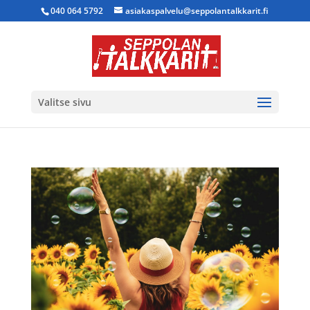
040 064 5792
asiakaspalvelu@seppolantalkkarit.fi
Valitse sivu