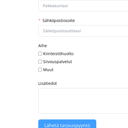
Sähköpostiosoite
Aihe
Kiinteistöhuolto
Siivouspalvelut
Muut
Lisätiedot
Lähetä tarjouspyyntö