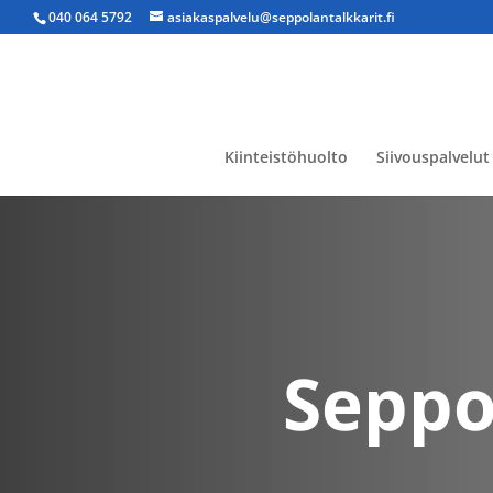
040 064 5792
asiakaspalvelu@seppolantalkkarit.fi
Kiinteistöhuolto
Siivouspalvelut
Seppo