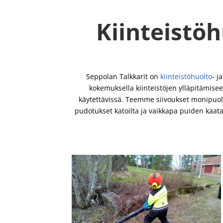
Kiinteistöh
Seppolan Talkkarit on
kiinteistöhuolto
- j
kokemuksella kiinteistöjen ylläpitämiseen
käytettävissä. Teemme siivoukset monipuoli
pudotukset katoilta ja vaikkapa puiden kaa