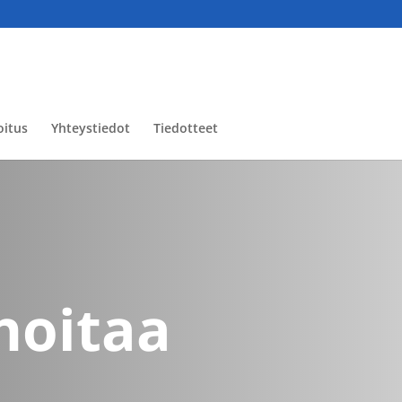
oitus
Yhteystiedot
Tiedotteet
hoitaa