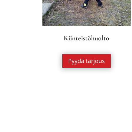
Kiinteistöhuolto
Pyydä tarjous