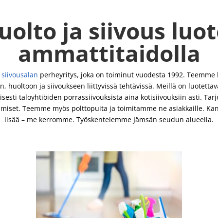
uolto ja siivous luot
ammattitaidolla
a
siivousalan
perheyritys, joka on toiminut vuodesta 1992. Teemme kai
, huoltoon ja siivoukseen liittyvissä tehtävissä. Meillä on luotettava
sesti taloyhtiöiden porrassiivouksista aina kotisiivouksiin asti. T
tamiset. Teemme myös polttopuita ja toimitamme ne asiakkaille. Ka
lisää – me kerromme. Työskentelemme Jämsän seudun alueella.