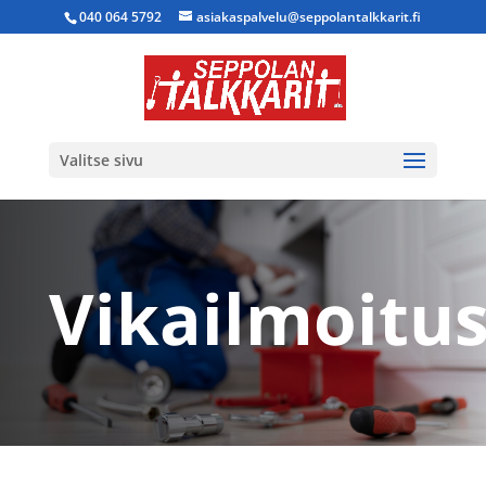
040 064 5792
asiakaspalvelu@seppolantalkkarit.fi
Valitse sivu
Vikailmoitu