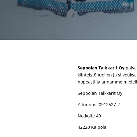
Seppolan Talkkarit Oy
palvel
kiinteistöhuollon ja siivouk
nopeasti ja annamme mielel
Seppolan Talkkarit Oy
Y-tunnus: 0912527-2
Notkotie 49
42220 Kaipola