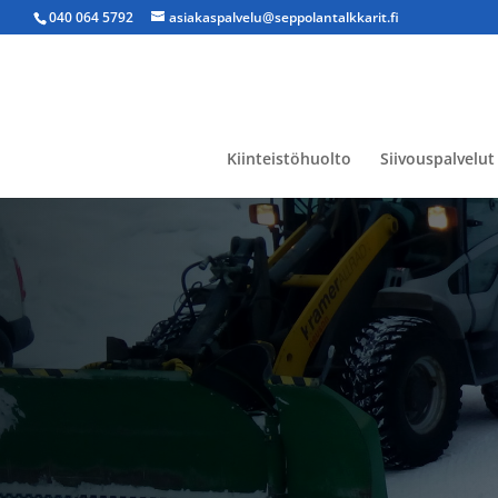
040 064 5792
asiakaspalvelu@seppolantalkkarit.fi
Kiinteistöhuolto
Siivouspalvelut