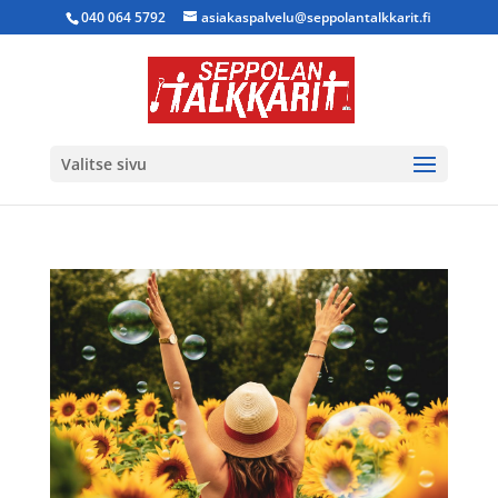
040 064 5792
asiakaspalvelu@seppolantalkkarit.fi
Valitse sivu