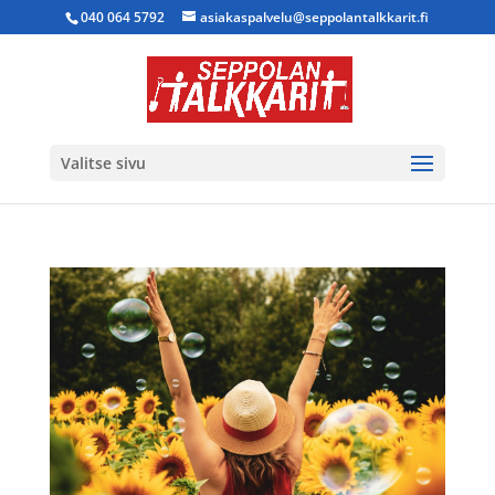
040 064 5792
asiakaspalvelu@seppolantalkkarit.fi
Valitse sivu