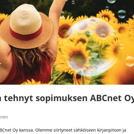
on tehnyt sopimuksen ABCnet O
inen
BCnet Oy kanssa. Olemme siirtyneet sähköiseen kirjanpitoon ja