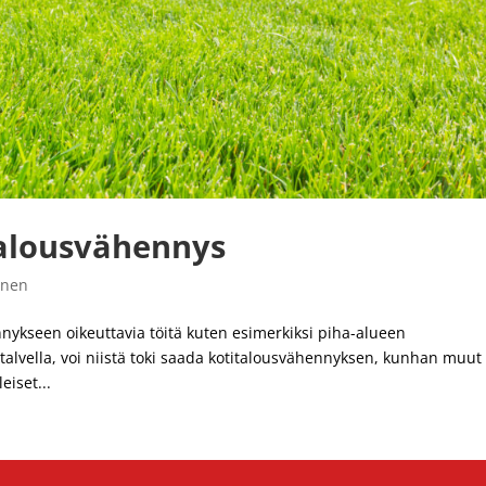
talousvähennys
inen
nnykseen oikeuttavia töitä kuten esimerkiksi piha-alueen
talvella, voi niistä toki saada kotitalousvähennyksen, kunhan muut
eiset...