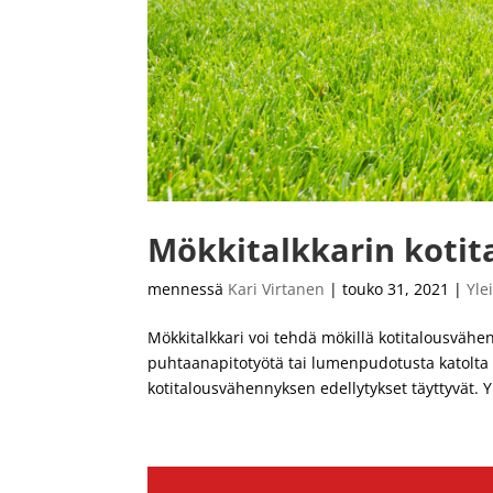
Mökkitalkkarin koti
mennessä
Kari Virtanen
|
touko 31, 2021
|
Yle
Mökkitalkkari voi tehdä mökillä kotitalousvähe
puhtaanapitotyötä tai lumenpudotusta katolta 
kotitalousvähennyksen edellytykset täyttyvät. Yl