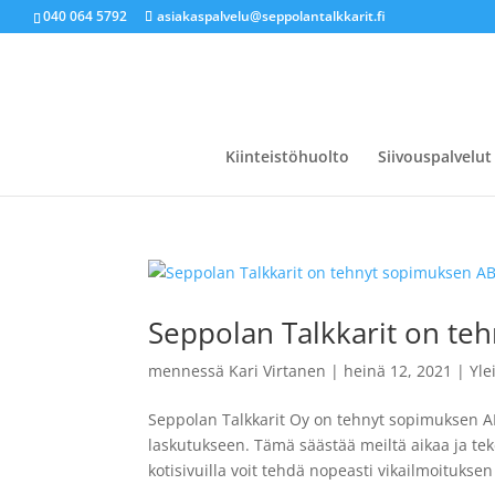
040 064 5792
asiakaspalvelu@seppolantalkkarit.fi
Kiinteistöhuolto
Siivouspalvelut
Seppolan Talkkarit on te
mennessä
Kari Virtanen
|
heinä 12, 2021
|
Yle
Seppolan Talkkarit Oy on tehnyt sopimuksen A
laskutukseen. Tämä säästää meiltä aikaa ja te
kotisivuilla voit tehdä nopeasti vikailmoituksen 