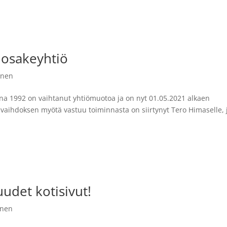
 osakeyhtiö
inen
nna 1992 on vaihtanut yhtiömuotoa ja on nyt 01.05.2021 alkaen
 vaihdoksen myötä vastuu toiminnasta on siirtynyt Tero Himaselle, 
udet kotisivut!
inen