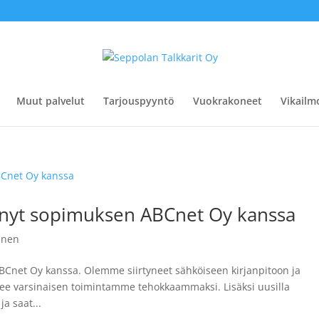
Muut palvelut
Tarjouspyyntö
Vuokrakoneet
Vikailm
hnyt sopimuksen ABCnet Oy kanssa
inen
BCnet Oy kanssa. Olemme siirtyneet sähköiseen kirjanpitoon ja
kee varsinaisen toimintamme tehokkaammaksi. Lisäksi uusilla
ja saat...