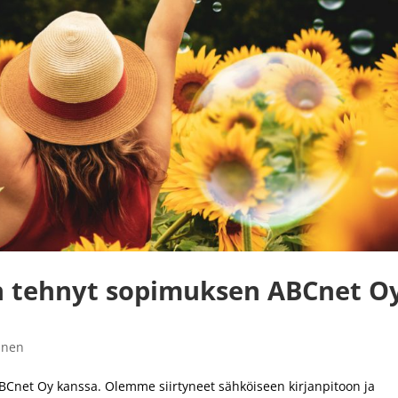
on tehnyt sopimuksen ABCnet O
inen
BCnet Oy kanssa. Olemme siirtyneet sähköiseen kirjanpitoon ja