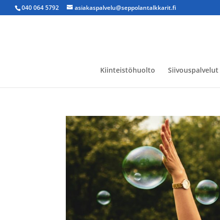
040 064 5792
asiakaspalvelu@seppolantalkkarit.fi
Kiinteistöhuolto
Siivouspalvelut